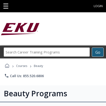
☰
LOGIN
Search
Go
Career
Training
›
›
Programs
Courses
Beauty
phone
Call Us: 855.520.6806
Beauty Programs