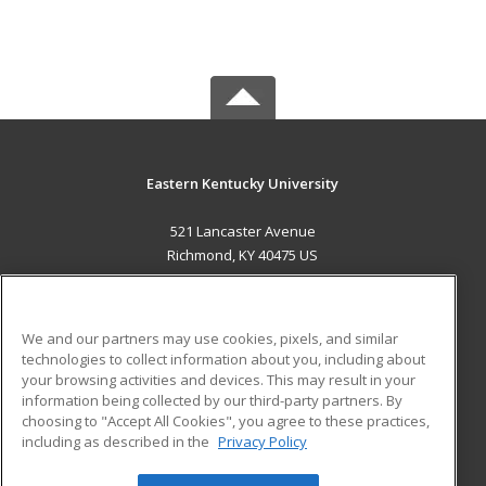
Eastern Kentucky University
521 Lancaster Avenue
Richmond, KY 40475 US
MAIN CONTENT
Career Training
We and our partners may use cookies, pixels, and similar
technologies to collect information about you, including about
ADDITIONAL RESOURCES
your browsing activities and devices. This may result in your
information being collected by our third-party partners. By
Military
Student Blog
choosing to "Accept All Cookies", you agree to these practices,
Financial Assistance
including as described in the
Privacy Policy
Help