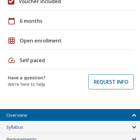
Voucher included
calendar_today
6 months
grid_on
Open enrollment
speed
Self paced
Have a question?
REQUEST INFO
We're here to help
Overview
Syllabus
Requirements