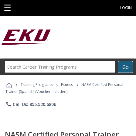
☰
LOGIN
Search
Go
Career
Training
›
›
›
Programs
Training Programs
Fitness
NASM Certified Personal
Trainer (Spanish) (Voucher Included)
phone
Call Us: 855.520.6806
NASM Certified Personal Trainer