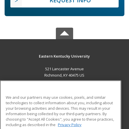
REQUEST INFO
Eastern Kentucky University
521 Lancaster Avenue
Richmond, KY 40475 US
MAIN CONTENT
Career Training
We and our partners may use cookies, pixels, and similar
technologies to collect information about you, including about
ADDITIONAL RESOURCES
your browsing activities and devices. This may result in your
information being collected by our third-party partners. By
Military
Student Blog
choosing to "Accept All Cookies", you agree to these practices,
Financial Assistance
including as described in the
Privacy Policy
Help