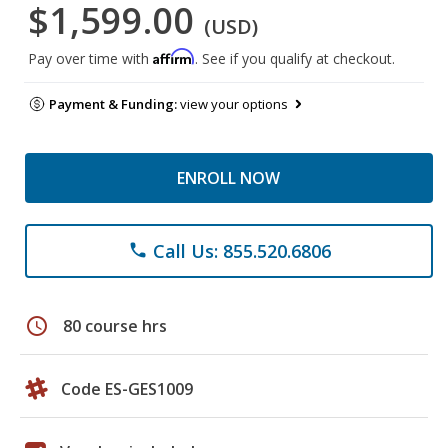
$1,599.00
(USD)
Affirm
Pay over time with
. See if you qualify at checkout.
Payment & Funding:
view your options
ENROLL NOW
Call Us: 855.520.6806
phone
schedule
80 course hrs
Code ES-GES1009