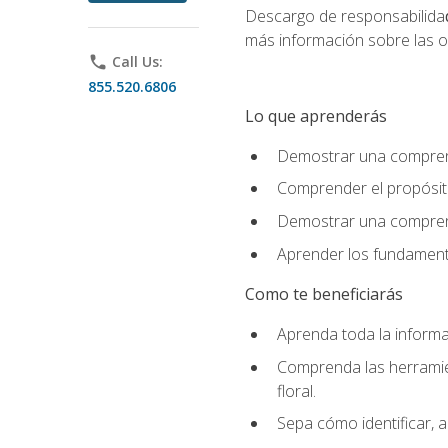
Descargo de responsabilida
más información sobre las o
phone
Call Us:
855.520.6806
Lo que aprenderás
Demostrar una comprensi
Comprender el propósito
Demostrar una comprensi
Aprender los fundamento
Como te beneficiarás
Aprenda toda la informac
Comprenda las herramient
floral.
Sepa cómo identificar, a