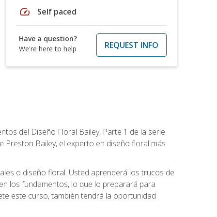
speed
Self paced
Have a question?
REQUEST INFO
We're here to help
tos del Diseño Floral Bailey, Parte 1 de la serie
 Preston Bailey, el experto en diseño floral más
rales o diseño floral. Usted aprenderá los trucos de
en los fundamentos, lo que lo preparará para
te este curso, también tendrá la oportunidad