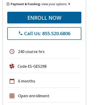
Payment & Funding:
view your options
ENROLL NOW
Call Us: 855.520.6806
phone
schedule
240 course hrs
Code ES-GES298
calendar_today
6 months
grid_on
Open enrollment