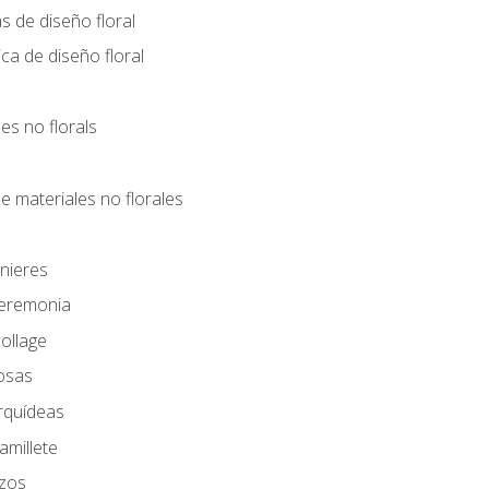
s de diseño floral
ca de diseño floral
les no florals
e materiales no florales
nieres
Ceremonia
ollage
osas
rquídeas
amillete
azos