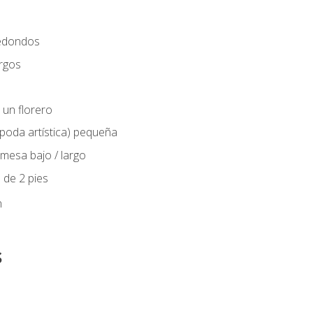
edondos
rgos
 un florero
(poda artística) pequeña
mesa bajo / largo
 de 2 pies
n
s