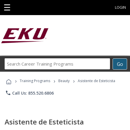
☰
LOGIN
Search
Go
Career
Training
›
›
›
Programs
Training Programs
Beauty
Asistente de Esteticista
phone
Call Us: 855.520.6806
Asistente de Esteticista