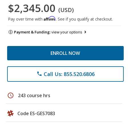
$2,345.00
(USD)
Affirm
Pay over time with
. See if you qualify at checkout.
Payment & Funding:
view your options
ENROLL NOW
Call Us: 855.520.6806
phone
schedule
243 course hrs
Code ES-GES7083