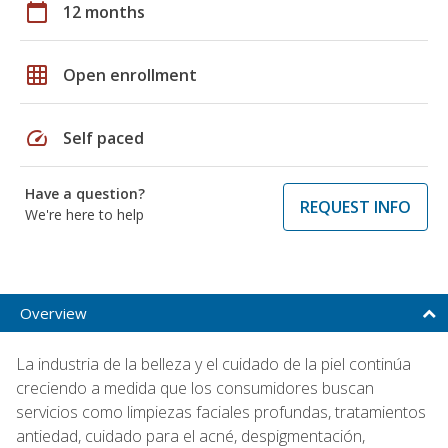
calendar_today
12 months
grid_on
Open enrollment
speed
Self paced
Have a question?
REQUEST INFO
We're here to help
Overview
La industria de la belleza y el cuidado de la piel continúa
creciendo a medida que los consumidores buscan
servicios como limpiezas faciales profundas, tratamientos
antiedad, cuidado para el acné, despigmentación,