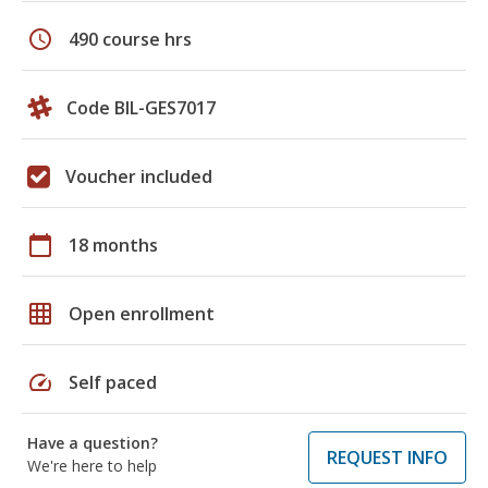
schedule
490 course hrs
Code BIL-GES7017
Voucher included
calendar_today
18 months
grid_on
Open enrollment
speed
Self paced
Have a question?
REQUEST INFO
We're here to help