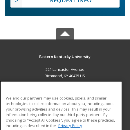
REQUEST INFO
Eastern Kentucky University
521 Lancaster Avenue
Richmond, KY 40475 US
MAIN CONTENT
Career Training
We and our partners may use cookies, pixels, and similar
technologies to collect information about you, including about
ADDITIONAL RESOURCES
your browsing activities and devices. This may result in your
information being collected by our third-party partners. By
Military
Student Blog
choosing to "Accept All Cookies", you agree to these practices,
Financial Assistance
including as described in the
Privacy Policy
Help