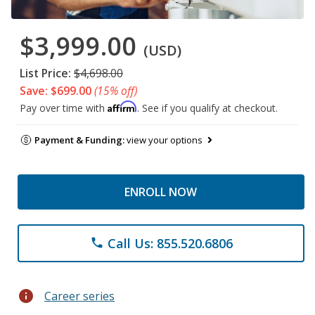
$3,999.00
(USD)
List Price:
$4,698.00
Save: $699.00
(15% off)
Affirm
Pay over time with
. See if you qualify at checkout.
Payment & Funding:
view your options
ENROLL NOW
Call Us: 855.520.6806
phone
info
Career series