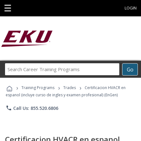
☰
LOGIN
Search
Go
Career
Training
›
›
›
Programs
Training Programs
Trades
Certificacion HVACR en
espanol (incluye curso de ingles y examen profesional) (EnGen)
phone
Call Us: 855.520.6806
Certificacion HVACR en espanol