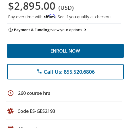
$2,895.00
(USD)
Affirm
Pay over time with
. See if you qualify at checkout.
Payment & Funding:
view your options
ENROLL NOW
Call Us: 855.520.6806
phone
schedule
260 course hrs
Code ES-GES2193