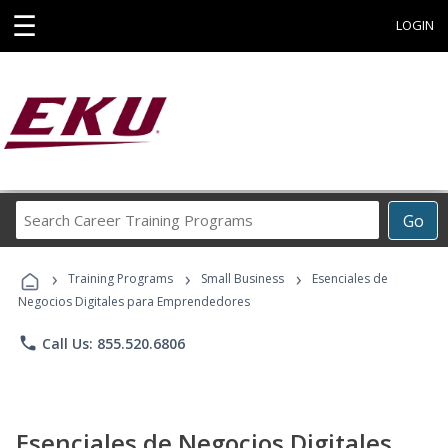
☰
LOGIN
Search
Go
Career
Training
›
›
›
Programs
Training Programs
Small Business
Esenciales de
Negocios Digitales para Emprendedores
phone
Call Us: 855.520.6806
Esenciales de Negocios Digitales