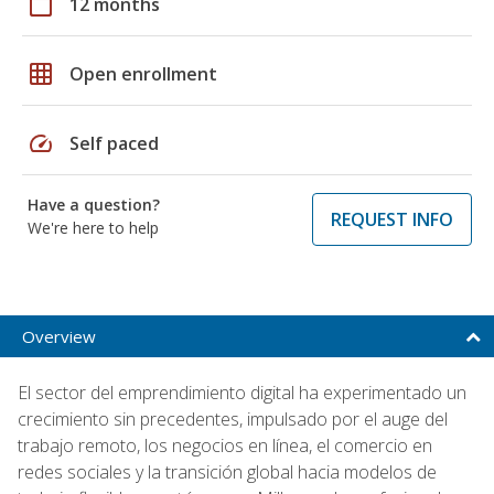
calendar_today
12 months
grid_on
Open enrollment
speed
Self paced
Have a question?
REQUEST INFO
We're here to help
Overview
El sector del emprendimiento digital ha experimentado un
crecimiento sin precedentes, impulsado por el auge del
trabajo remoto, los negocios en línea, el comercio en
redes sociales y la transición global hacia modelos de