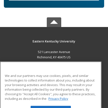
Eastern Kentucky University
521 Lancaster Avenue
Richmond, KY 40475 US
MAIN CONTENT
Career Training
We and our partners may use cookies, pixels, and similar
technologies to collect information about you, including about
ADDITIONAL RESOURCES
your browsing activities and devices. This may result in your
information being collected by our third-party partners. By
Military
Student Blog
choosing to "Accept All Cookies", you agree to these practices,
Financial Assistance
including as described in the
Privacy Policy
Help